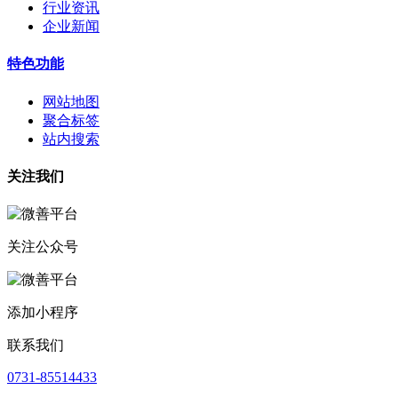
行业资讯
企业新闻
特色功能
网站地图
聚合标签
站内搜索
关注我们
关注公众号
添加小程序
联系我们
0731-85514433