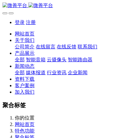
登录
注册
网站首页
关于我们
公司简介
在线留言
在线反馈
联系我们
产品展示
全部
智能音箱
云摄像头
智能路由器
新闻动态
全部
媒体报道
行业资讯
企业新闻
资料下载
客户案例
加入我们
聚合标签
你的位置
网站首页
特色功能
聚合标签