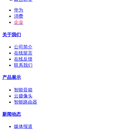
华为
消费
企业
关于我们
公司简介
在线留言
在线反馈
联系我们
产品展示
智能音箱
云摄像头
智能路由器
新闻动态
媒体报道